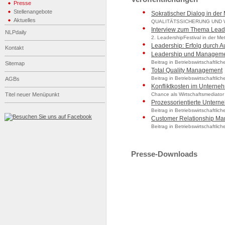
Presse
Stellenangebote
Sokratischer Dialog in der
Aktuelles
QUALITÄTSSICHERUNG UND
Interview zum Thema Leade
NLPdaily
2. LeadershipFestival in der Me
Leadership: Erfolg durch Au
Kontakt
Leadership und Managem
Beitrag in Betriebswirtschaftl
Sitemap
Total Quality Management
Beitrag in Betriebswirtschaftl
AGBs
Konfliktkosten im Unterne
Titel neuer Menüpunkt
Chance als Wirtschaftsmediator 
Prozessorientierte Untern
Beitrag in Betriebswirtschaftl
Customer Relationship M
Beitrag in Betriebswirtschaftl
Presse-Downloads